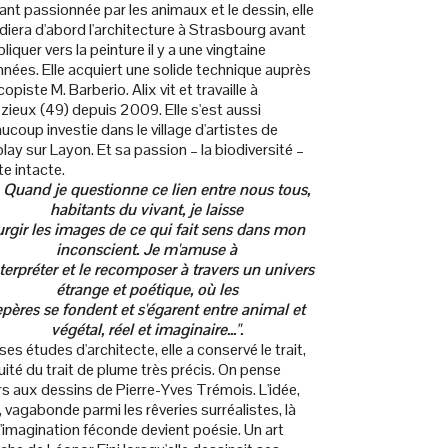
ant passionnée par les animaux et le dessin, elle
diera d'abord l'architecture à Strasbourg avant
bliquer vers la peinture il y a une vingtaine
nnées. Elle acquiert une solide technique auprès
copiste M. Barberio. Alix vit et travaille à
zieux (49) depuis 2009. Elle s'est aussi
ucoup investie dans le village d'artistes de
lay sur Layon. Et sa passion – la biodiversité –
te intacte.
– Quand je questionne ce lien entre nous tous,
habitants du vivant, je laisse
urgir les images de ce qui fait sens dans mon
inconscient. Je m'amuse à
nterpréter et le recomposer à travers un univers
étrange et poétique, où les
epères se fondent et s'égarent entre animal et
végétal, réel et imaginaire...
".
ses études d'architecte, elle a conservé le trait,
cuité du trait de plume très précis. On pense
rs aux dessins de Pierre-Yves Trémois. L'idée,
e, vagabonde parmi les rêveries surréalistes, là
l'imagination féconde devient poésie. Un art