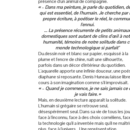
présence d'un animal de compagnie.
« – Dans ma peinture, je parle du quotidien, d
qui est essentiel, de l'humain. Je cherche par
propre écriture, à poétiser le réel, le commu
l'ennui.
… La présence récurrente de petits animau
domestiques sont autant de clins d’œil à not
humanité, témoins de notre solitude dans c
monde technologique si parfait"
Du.dessin noir et blanc sur papier, esquissé à la
plume et l'encre de chine, naît une silhouette,
parfois dans un décor d'intérieur du quotidien.
L'aquarelle apporte une infinie douceur, une poé
diaphane si reposante. Denis Huneau laisse libr
cours à son imagination comme s'il improvisait.
« – Quand je commence, je ne sais jamais ce
je vais faire. »
Mais, en deuxième lecture apparaît la solitude.
L'humain si grégaire se retrouve seul,
désespérément seul. Dans sa vie de tous les jou
face à l'inconnu, face à des choix cornéliens, fac
la technologie qu'il a inventée mais qu'il ne maîtr
plus, face à l'univers... Une représentation