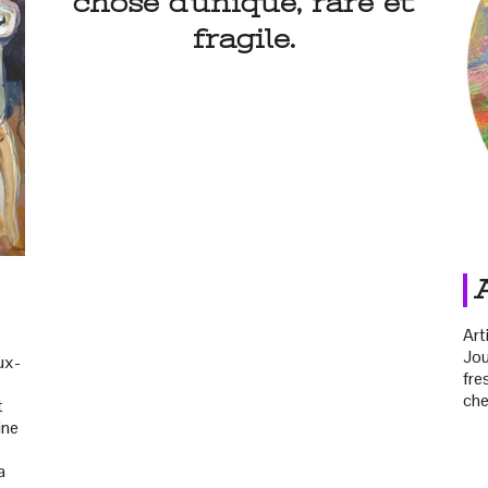
chose d'unique, rare et
fragile.
Art
é
Jou
ux-
fre
che
t
ine
a