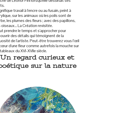
che de Léonor Fini lorsqu'elle dessinait ses
ts.
nifique travail à l'encre ou au fusain, peint à
crylique, sur les animaux où les poils sont de
erbe, les plumes des fleurs ; avec des papillons,
 oiseaux... La Création revisitée.
faut prendre le temps et s'approcher pour
ouvrir des détails qui témoignent de la
tuosité de l'artiste. Peut-être trouverez vous l’œil
cœur d'une fleur comme autrefois la mouche sur
 tableaux du XVI-XVIIe siècle.
Un regard curieux et
poétique sur la nature