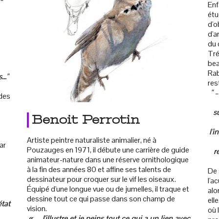
Enf
étu
d'o
d'a
du 
Tré
bea
Rab
.."
res
" 
 des
s
s
Benoit Perrotin
l'i
Artiste peintre naturaliste animalier, né à
ar
Pouzauges en 1971, il débute une carrière de guide
r
animateur-nature dans une réserve ornithologique
à la fin des années 80 et affine ses talents de
De 
dessinateur pour croquer sur le vif les oiseaux.
l'a
Équipé d'une longue vue ou de jumelles, il traque et
alo
dessine tout ce qui passe dans son champ de
ell
état
vision.
où 
« – J'illustre et je peins tout ce qui a un lien avec