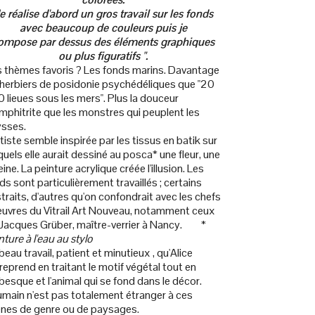
e réalise d'abord un gros travail sur les fonds
avec beaucoup de couleurs puis je
ompose par dessus des éléments graphiques
ou plus figuratifs ".
 thèmes favoris ? Les fonds marins. Davantage
 herbiers de posidonie psychédéliques que "20
 lieues sous les mers". Plus la douceur
mphitrite que les monstres qui peuplent les
sses.
rtiste semble inspirée par les tissus en batik sur
quels elle aurait dessiné au posca* une fleur, une
eine. La peinture acrylique créée l'illusion. Les
ds sont particulièrement travaillés ; certains
traits, d'autres qu'on confondrait avec les chefs
uvres du Vitrail Art Nouveau, notamment ceux
Jacques Grüber, maître-verrier à Nancy. *
nture à l'eau au stylo
beau travail, patient et minutieux , qu'Alice
reprend en traitant le motif végétal tout en
besque et l'animal qui se fond dans le décor.
umain n'est pas totalement étranger à ces
nes de genre ou de paysages.