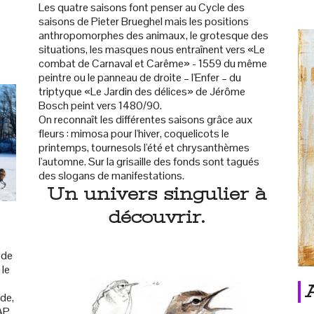
Les quatre saisons font penser au Cycle des
saisons de Pieter Brueghel mais les positions
anthropomorphes des animaux, le grotesque des
situations, les masques nous entraînent vers «Le
combat de Carnaval et Carême» - 1559 du même
peintre ou le panneau de droite – l'Enfer – du
triptyque «Le Jardin des délices» de Jérôme
Bosch peint vers 1480/90.
On reconnaît les différentes saisons grâce aux
fleurs : mimosa pour l'hiver, coquelicots le
printemps, tournesols l'été et chrysanthèmes
l'automne. Sur la grisaille des fonds sont tagués
des slogans de manifestations.
Un univers singulier à
découvrir.
 de
 le
de,
CAP