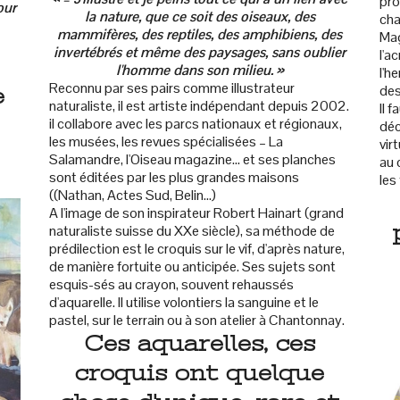
pro
our
la nature, que ce soit des oiseaux, des
cha
mammifères, des reptiles, des amphibiens, des
Mag
invertébrés et même des paysages, sans oublier
l'a
l'homme dans son milieu. »
l'h
Reconnu par ses pairs comme illustrateur
des
e
naturaliste, il est artiste indépendant depuis 2002.
Il 
il collabore avec les parcs nationaux et régionaux,
déc
les musées, les revues spécialisées – La
vir
Salamandre, l'Oiseau magazine... et ses planches
au 
sont éditées par les plus grandes maisons
les
((Nathan, Actes Sud, Belin...)
A l'image de son inspirateur Robert Hainart (grand
naturaliste suisse du XXe siècle), sa méthode de
prédilection est le croquis sur le vif, d'après nature,
de manière fortuite ou anticipée. Ses sujets sont
esquis-sés au crayon, souvent rehaussés
d'aquarelle. Il utilise volontiers la sanguine et le
pastel, sur le terrain ou à son atelier à Chantonnay.
Ces aquarelles, ces
croquis ont quelque