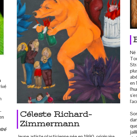
Né 
Tou
Str
plu
abé
a
en 
rivé
l'h
s'e
n
l'a
-
Céleste Richard-
Son
en
dan
Zimmermann
que
ntré
jai
Jeune artiste plasticienne née en 1990, originaire