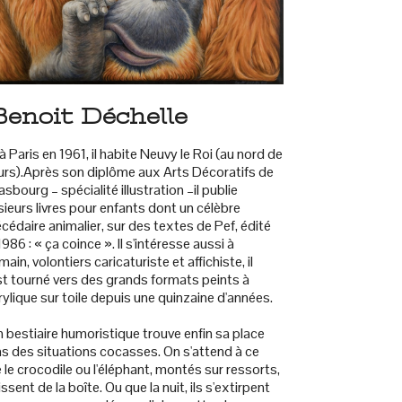
Benoit Déchelle
à Paris en 1961, il habite Neuvy le Roi (au nord de
rs).Après son diplôme aux Arts Décoratifs de
asbourg – spécialité illustration –il publie
sieurs livres pour enfants dont un célèbre
cédaire animalier, sur des textes de Pef, édité
1986 : « ça coince ». Il s'intéresse aussi à
umain, volontiers caricaturiste et affichiste, il
st tourné vers des grands formats peints à
crylique sur toile depuis une quinzaine d'années.
 bestiaire humoristique trouve enfin sa place
s des situations cocasses. On s'attend à ce
 le crocodile ou l'éléphant, montés sur ressorts,
llissent de la boîte. Ou que la nuit, ils s'extirpent