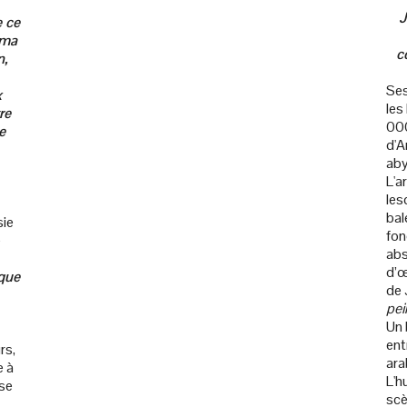
J
e ce
 ma
c
n,
Ses
x
les
re
000
e
d'A
aby
L'a
les
bal
sie
fon
e
abs
d’œ
 que
de 
pei
Un 
ent
rs,
ara
e à
L'h
ise
scè