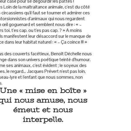
leur case pour se dégourdir les pattes !
s Loin de la maltraitance animale, c'est du côté
 circassiens qu'il faut se tourner et admirer ces
torsionnistes d'animaux qui nous regardent
n œil goguenard et semblent nous dire : « –
rs toi, t'es cap. ou t'es pas cap. ? » A moins
ils manifestent leur désaccord sur le manque de
ce dans leur habitat naturel : « – Ça coince !!! »
s des couverts facétieux, Benoît Déchelle nous
nge dans son univers poétique teinté d'humour.
aime ses animaux, c'est évident ; le soyeux des
es, le regard... Jacques Prévert n'est pas loin,
iseau-lyre et l'enfant que nous sommes, non
s.
Une « mise en boîte »
qui nous amuse, nous
émeut et nous
interpelle.