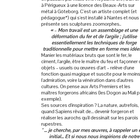
à Périgueux à une licence des Beaux-Arts sur
métal à Göteborg. C'est un artiste complet (et
pédagogue*) qui s'est installé à Nantes et nous
présente ses sculptures zoomorphes..
« – Mon travail est un assemblage et une
déformation du fer et de l'argile ; j'utilise
essentiellement les techniques de forge
traditionnelle pour mettre en forme mes idées.
Manier les matériaux bruts que sont le fer, le
ciment, l'argile, être le maître du feu et façonner
objets – usuels ou œuvres d'art – relève d'une
fonction quasi magique et suscite pour le moin
l'admiration, voire la vénération dans d'autres
cultures. On pense aux Arts Premiers et les
maîtres forgerons africains (les Dogon au Mali p
exemple).
Ses sources d'inspiration ? La nature, autrefois,
quand Sapiens rêvait de... devenir forgeron et
réaliser les aurochs qu'il dessinait sur les parois
rupestres.
" ... je cherche, par mes œuvres, à rappeler un 
initial... Et si nous nous inspirions de notre