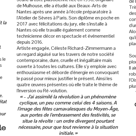
de 
de Mulhouse, elle a étudié aux Beaux-Arts de
Trè
Nantes après une année à l'école préparatoire à
des
l'Atelier de Sèvres à Paris. Son diplôme en poche en
con
t la
2017 avec félicitations du jury, elle s'installe à
d'u
Nantes où elle travaille également comme
Alo
technicienne décor en spectacle et événementiel
qu'
depuis 2016.
pla
t
Artiste engagée, Céleste Richard-Zimmermann a
un regard aiguisé sur les travers de notre société
Sou
 le
contemporaine, dure, cruelle et inégalitaire mais
plo
s
ouverte à toutes les cultures. Elle s'y emploie avec
Il 
enthousiasme et déborde d'énergie en convoquant
rob
de
le passé pour mieux justifier le présent. Ainsi les
l'O
quatre œuvres présentes où elle traite le thème de
plu
l'Inversion ou Ré-volution.
e.
« – J'ai assimilé la révolution à un phénomène
état
cyclique, un peu comme celui des 4 saisons. A
l'image des fêtes carnavalesques du Moyen-Âge,
our
aux portes de l'embrasement des festivités, se
situe la révolte : un ordre divergent pourtant
de
nécessaire, pour que tout revienne à la situation
initiale. »