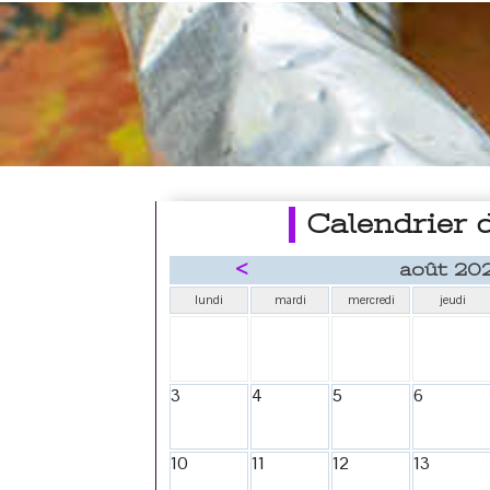
Calendrier 
<
août 20
lundi
mardi
mercredi
jeudi
3
4
5
6
10
11
12
13