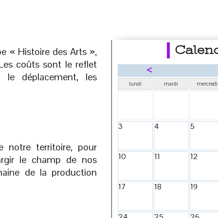
Calend
pe « Histoire des Arts »,
Les coûts sont le reflet
<
 le déplacement, les
lundi
mardi
mercredi
3
4
5
 notre territoire, pour
10
11
12
largir le champ de nos
aine de la production
17
18
19
24
25
26