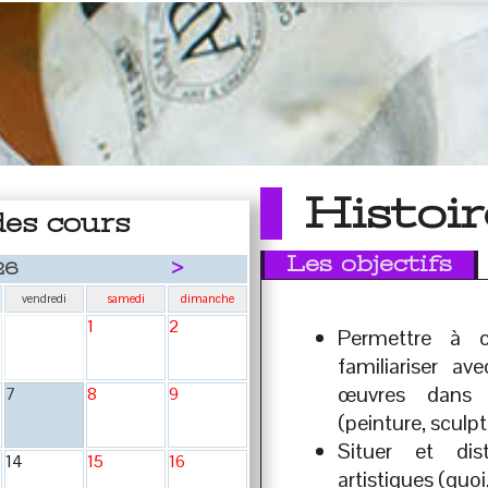
Histoir
des cours
Les objectifs
>
26
vendredi
samedi
dimanche
1
2
Permettre à 
familiariser av
œuvres dans t
7
8
9
(peinture, sculpt
Situer et dis
14
15
16
artistiques (quo