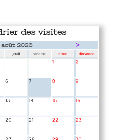
rier des visites
>
août 2026
jeudi
vendredi
samedi
dimanche
1
2
6
7
8
9
13
14
15
16
20
21
22
23
27
28
29
30