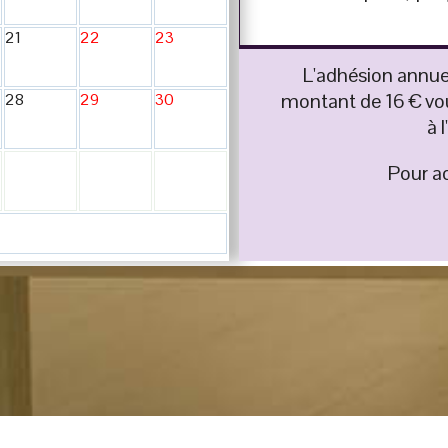
21
22
23
L'adhésion annuel
montant de 16 € vo
28
29
30
à 
Pour ad