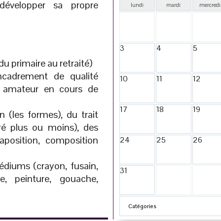
développer sa propre
lundi
mardi
mercredi
3
4
5
du primaire au retraité)
ncadrement de qualité
10
11
12
ou amateur en cours de
17
18
19
n (les formes), du trait
ré plus ou moins), des
taposition, composition
24
25
26
édiums (crayon, fusain,
31
re, peinture, gouache,
Catégories