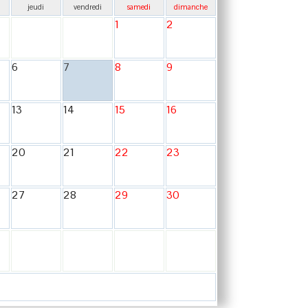
jeudi
vendredi
samedi
dimanche
1
2
6
7
8
9
13
14
15
16
20
21
22
23
27
28
29
30