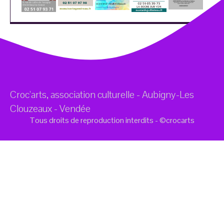
Croc'arts, association culturelle - Aubigny-Les
Clouzeaux - Vendée
Tous droits de reproduction interdits - ©crocarts