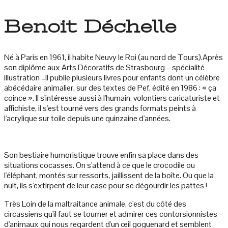
Benoit Déchelle
Né à Paris en 1961, il habite Neuvy le Roi (au nord de Tours).Après
son diplôme aux Arts Décoratifs de Strasbourg – spécialité
illustration –il publie plusieurs livres pour enfants dont un célèbre
abécédaire animalier, sur des textes de Pef, édité en 1986 : « ça
coince ». Il s'intéresse aussi à l'humain, volontiers caricaturiste et
affichiste, il s'est tourné vers des grands formats peints à
l'acrylique sur toile depuis une quinzaine d'années.
Son bestiaire humoristique trouve enfin sa place dans des
situations cocasses. On s'attend à ce que le crocodile ou
l'éléphant, montés sur ressorts, jaillissent de la boîte. Ou que la
nuit, ils s'extirpent de leur case pour se dégourdir les pattes !
Très Loin de la maltraitance animale, c'est du côté des
circassiens qu'il faut se tourner et admirer ces contorsionnistes
d'animaux qui nous regardent d'un œil goguenard et semblent