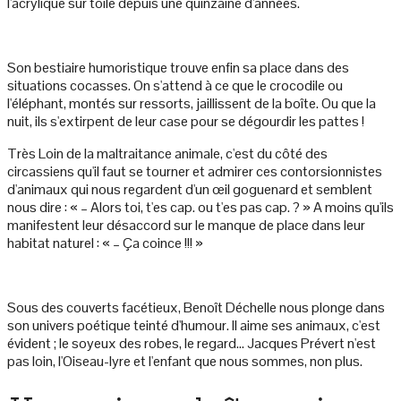
l'acrylique sur toile depuis une quinzaine d'années.
Son bestiaire humoristique trouve enfin sa place dans des
situations cocasses. On s'attend à ce que le crocodile ou
l'éléphant, montés sur ressorts, jaillissent de la boîte. Ou que la
nuit, ils s'extirpent de leur case pour se dégourdir les pattes !
Très Loin de la maltraitance animale, c'est du côté des
circassiens qu'il faut se tourner et admirer ces contorsionnistes
d'animaux qui nous regardent d'un œil goguenard et semblent
nous dire : « – Alors toi, t'es cap. ou t'es pas cap. ? » A moins qu'ils
manifestent leur désaccord sur le manque de place dans leur
habitat naturel : « – Ça coince !!! »
Sous des couverts facétieux, Benoît Déchelle nous plonge dans
son univers poétique teinté d'humour. Il aime ses animaux, c'est
évident ; le soyeux des robes, le regard... Jacques Prévert n'est
pas loin, l'Oiseau-lyre et l'enfant que nous sommes, non plus.