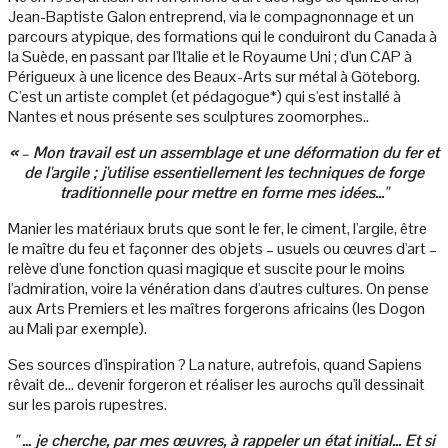
Jean-Baptiste Galon entreprend, via le compagnonnage et un
parcours atypique, des formations qui le conduiront du Canada à
la Suède, en passant par l'Italie et le Royaume Uni ; d'un CAP à
Périgueux à une licence des Beaux-Arts sur métal à Göteborg.
C'est un artiste complet (et pédagogue*) qui s'est installé à
Nantes et nous présente ses sculptures zoomorphes..
« – Mon travail est un assemblage et une déformation du fer et
de l'argile ; j'utilise essentiellement les techniques de forge
traditionnelle pour mettre en forme mes idées..."
Manier les matériaux bruts que sont le fer, le ciment, l'argile, être
le maître du feu et façonner des objets – usuels ou œuvres d'art –
relève d'une fonction quasi magique et suscite pour le moins
l'admiration, voire la vénération dans d'autres cultures. On pense
aux Arts Premiers et les maîtres forgerons africains (les Dogon
au Mali par exemple).
Ses sources d'inspiration ? La nature, autrefois, quand Sapiens
rêvait de... devenir forgeron et réaliser les aurochs qu'il dessinait
sur les parois rupestres.
" ... je cherche, par mes œuvres, à rappeler un état initial... Et si