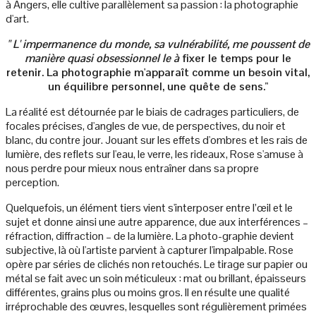
à Angers, elle cultive parallèlement sa passion : la photographie
d'art.
" L' impermanence du monde, sa vulnérabilité, me poussent de
manière quasi obsessionnel le à
fixer le temps pour le
retenir. La photographie m'apparaît comme un besoin vital,
un équilibre personnel, une quête de sens."
La réalité est détournée par le biais de cadrages particuliers, de
focales précises, d'angles de vue, de perspectives, du noir et
blanc, du contre jour. Jouant sur les effets d'ombres et les rais de
lumière, des reflets sur l'eau, le verre, les rideaux, Rose s'amuse à
nous perdre pour mieux nous entraîner dans sa propre
perception.
Quelquefois, un élément tiers vient s'interposer entre l’œil et le
sujet et donne ainsi une autre apparence, due aux interférences –
réfraction, diffraction – de la lumière. La photo-graphie devient
subjective, là où l'artiste parvient à capturer l'impalpable. Rose
opère par séries de clichés non retouchés. Le tirage sur papier ou
métal se fait avec un soin méticuleux : mat ou brillant, épaisseurs
différentes, grains plus ou moins gros. Il en résulte une qualité
irréprochable des œuvres, lesquelles sont régulièrement primées