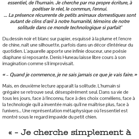
essentiel, de l'humain. Je cherche par ma propre écriture, à
poétiser le réel, le commun, l'ennui.
… La présence récurrente de petits animaux domestiques sont
autant de clins d’œil à notre humanité, témoins de notre
solitude dans ce monde technologique si parfait"
Du.dessin noir et blanc sur papier, esquissé à la plume et l'encre
de chine, naît une silhouette, parfois dans un décor d'intérieur du
quotidien. L'aquarelle apporte une infinie douceur, une poésie
diaphane si reposante. Denis Huneau laisse libre cours à son
imagination comme s'il improvisait.
« – Quand je commence, je ne sais jamais ce que je vais faire. »
Mais, en deuxième lecture apparaît la solitude. L'humain si
grégaire se retrouve seul, désespérément seul. Dans sa vie de
tous les jours, face à l'inconnu, face à des choix cornéliens, face à
la technologie qu'il a inventée mais qu'il ne maîtrise plus, face à
l'univers... Une représentation métaphysique où l'essentiel est
montré sous le regard impavide du petit chien.
« – Je cherche simplement à